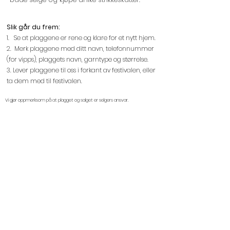
Slik går du frem:
1. Se at plaggene er rene og klare for et nytt hjem.
2. Merk plaggene med ditt navn, telefonnummer
(for vipps), plaggets navn, garntype og størrelse.
3. Lever plaggene til oss i forkant av festivalen, eller
ta dem med til festivalen.
Vi gjør oppmerksom på at plagget og salget er selgers ansvar.
Levering av plagg
Ønsker du at vi skal henge klærne opp
på festivalen for deg?
Kontakt oss!