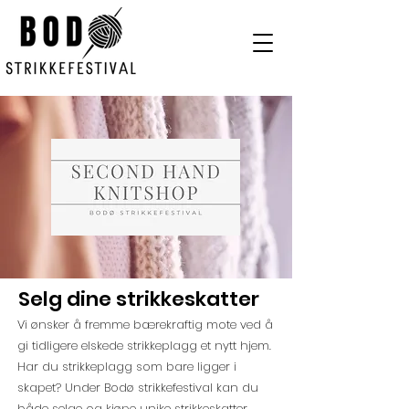
Selg dine strikkeskatter
Vi ønsker å fremme bærekraftig mote ved å
gi tidligere elskede strikkeplagg et nytt hjem.
Har du strikkeplagg som bare ligger i
skapet?
Under Bodø strikkefestival kan du
både selge og kjøpe unike strikkeskatter.